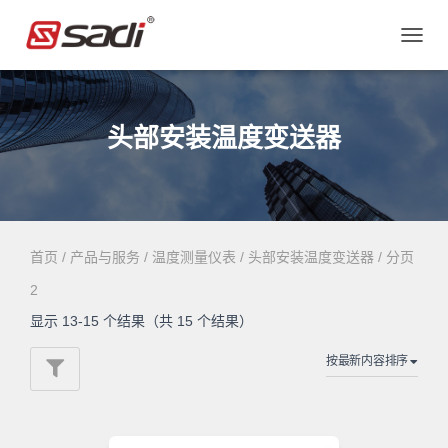
切
换
导
航
头部安装温度变送器
首页
/
产品与服务
/
温度测量仪表
/
头部安装温度变送器
/ 分页
2
显示 13-15 个结果（共 15 个结果）