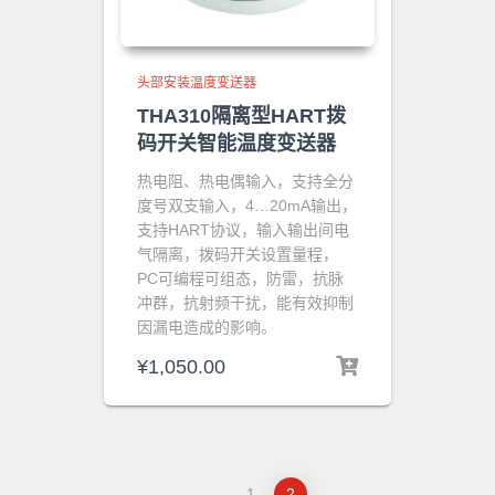
头部安装温度变送器
THA310隔离型HART拨
码开关智能温度变送器
热电阻、热电偶输入，支持全分
度号双支输入，4…20mA输出，
支持HART协议，输入输出间电
气隔离，拨码开关设置量程
，
PC可编程可组态
，防雷，抗脉
冲群，抗射频干扰，能有效抑制
因漏电造成的影响。
¥
1,050.00
←
1
2