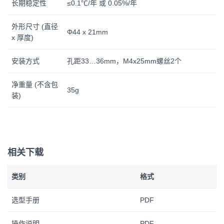
长期稳定性
≤0.1℃/年 或 0.05%/年
外形尺寸 (直径
Φ44 x 21mm
x 厚度)
安装方式
孔距33…36mm，M4x25mm螺丝2个
净重量 (不含包
35g
装)
相关下载
类别
格式
选型手册
PDF
操作说明
PDF