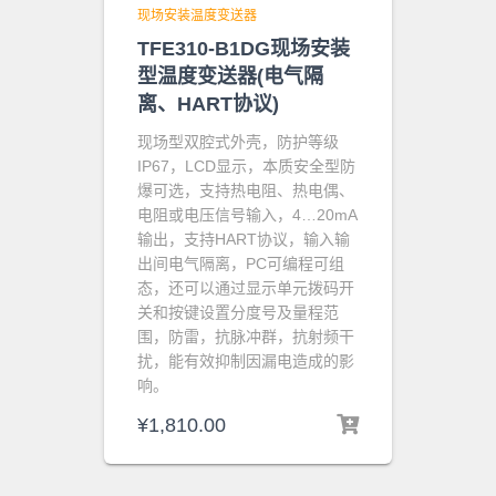
现场安装温度变送器
TFE310-B1DG现场安装
型温度变送器(电气隔
离、HART协议)
现场型双腔式外壳，防护等级
IP67，LCD显示，
本质安全型防
爆可选，支持热电阻、热电偶、
电阻或电压信号输入
，4…20mA
输出，
支持HART协议，
输入输
出间电气隔离，
PC可编程可组
态，还可以通过显示单元拨码开
关和按键设置分度号及量程范
围，
防雷，抗脉冲群，抗射频干
扰，能有效抑制因漏电造成的影
响。
¥
1,810.00