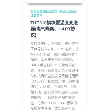
头部安装温度变送器
,
带显示温度变
送器套件
THE310模块型温度变送
器(电气隔离、HART协
议)
支持热电阻、热电偶、电阻或电
压信号输入
，4…20mA输出，
支
持HART协议，
输入输出间电气
隔离，本质安全型防爆可选，
HART手操器和
PC可编程可组
态，还可以通过显示单元拨码开
关和按键设置分度号及量程范围
(DAE019可插拔显示单元需单独
购买) ，
防雷，抗脉冲群，抗射
频干扰，能有效抑制因漏电造成
的影响。
可通过各种配件安装
在：符合DIN EN 50446标准的
接线盒中使用，或安装在符合