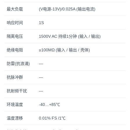
最大负载
(V电源-13V)/0.025A (输出电流)
响应时间
1S
隔离电压
1500V AC 持续1分钟 (输入
/
输出)
绝缘电阻
≥100MΩ (输入 / 输出 / 壳体)
防雷(抗浪涌)
—
抗脉冲群
—
抗射频干扰
—
环境温度
-40…+85℃
温度漂移
0.01% FS /1℃