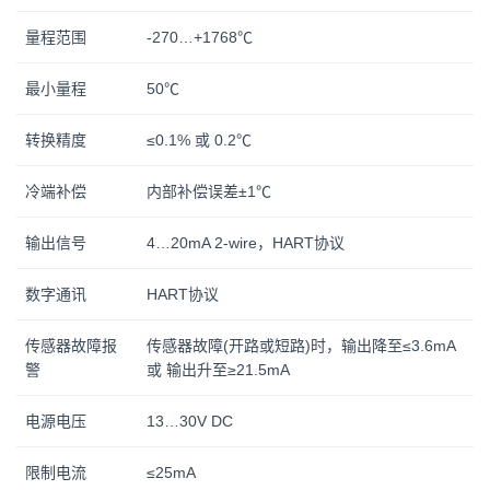
量程范围
-270…+1768℃
最小量程
50℃
转换精度
≤0.1% 或 0.2℃
冷端补偿
内部补偿误差±1℃
输出信号
4…20mA 2-wire，HART协议
数字通讯
HART协议
传感器故障报
传感器故障(开路或短路)时，输出降至≤3.6mA
警
或 输出升至≥21.5mA
电源电压
13…30V DC
限制电流
≤25mA