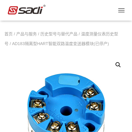
切
换
导
首页
/
产品与服务
/
历史型号与替代产品
/
温度测量仪表历史型
航
号
/ AD183隔离型HART智能双路温度变送器模块(已停产)