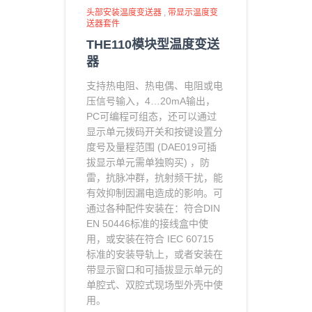
头部安装温度变送器
,
带显示温度变
送器套件
THE110模块型温度变送
器
支持热电阻、热电偶、电阻或电
压信号输入
，4…20mA输出，
PC可编程可组态，还可以通过
显示单元拨码开关和按键设置分
度号及量程范围 (DAE019可插
拔显示单元需单独购买) ，
防
雷，抗脉冲群，抗射频干扰，能
有效抑制因漏电造成的影响。
可
通过各种配件安装在：符合DIN
EN 50446标准的接线盒中使
用，或安装在符合 IEC 60715
标准的安装导轨上，或者安装在
带显示窗口和可插拔显示单元的
单腔式、双腔式现场型外壳中使
用。